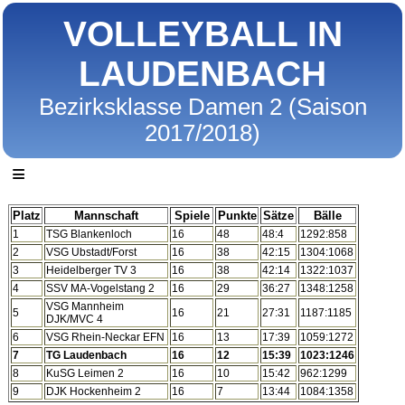
VOLLEYBALL IN
LAUDENBACH
Bezirksklasse Damen 2 (Saison
2017/2018)
≡
Platz
Mannschaft
Spiele
Punkte
Sätze
Bälle
1
TSG Blankenloch
16
48
48:4
1292:858
2
VSG Ubstadt/Forst
16
38
42:15
1304:1068
3
Heidelberger TV 3
16
38
42:14
1322:1037
4
SSV MA-Vogelstang 2
16
29
36:27
1348:1258
VSG Mannheim
5
16
21
27:31
1187:1185
DJK/MVC 4
6
VSG Rhein-Neckar EFN
16
13
17:39
1059:1272
7
TG Laudenbach
16
12
15:39
1023:1246
8
KuSG Leimen 2
16
10
15:42
962:1299
9
DJK Hockenheim 2
16
7
13:44
1084:1358