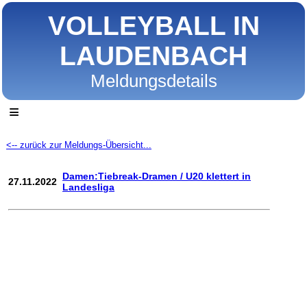
VOLLEYBALL IN
LAUDENBACH
Meldungsdetails
≡
<-- zurück zur Meldungs-Übersicht...
Damen:Tiebreak-Dramen / U20 klettert in
27.11.2022
Landesliga