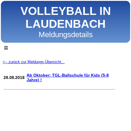
VOLLEYBALL IN
LAUDENBACH
Meldungsdetails
≡
<-- zurück zur Meldungs-Übersicht...
Ab Oktober: TGL-Ballschule für Kids (5-8
28.08.2018
Jahre) !