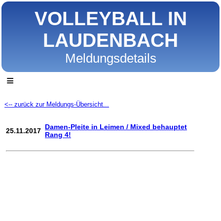
VOLLEYBALL IN
LAUDENBACH
Meldungsdetails
≡
<-- zurück zur Meldungs-Übersicht...
Damen-Pleite in Leimen / Mixed behauptet
25.11.2017
Rang 4!