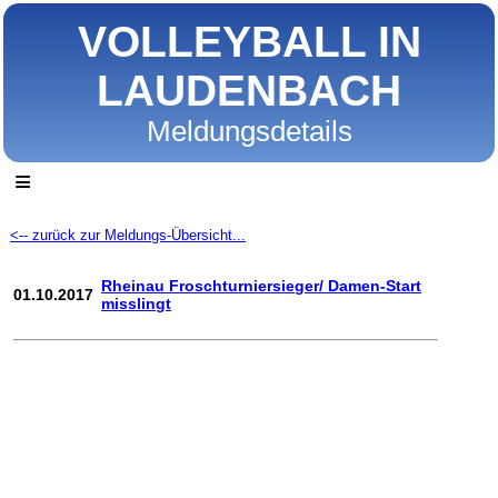
VOLLEYBALL IN
LAUDENBACH
Meldungsdetails
≡
<-- zurück zur Meldungs-Übersicht...
Rheinau Froschturniersieger/ Damen-Start
01.10.2017
misslingt